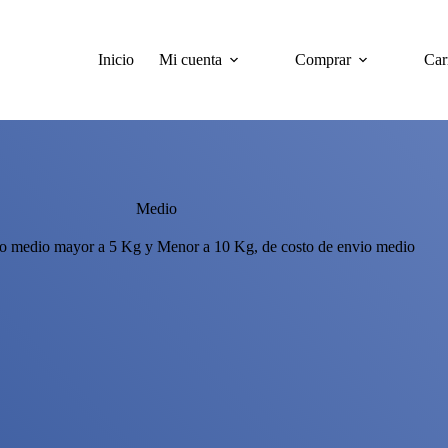
Inicio
Mi cuenta
Comprar
Car
Medio
so medio mayor a 5 Kg y Menor a 10 Kg, de costo de envio medio