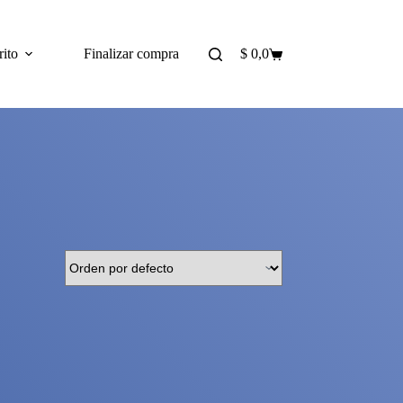
rito
Finalizar compra
$
0,0
Shopping
cart